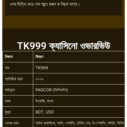
ওপর ভিত্তি করে গেম পছন্দ করুন বা নিছক ভাগ্য।
TK999 ক্যাসিনো ওভারভিউ
বিভাগ
বিবরণ
নাম
TK999
প্রতিষ্ঠার বছর
২০০৬
লাইসেন্স
PAGCOR (ফিলিপাইন)
ভাষা
ইংরেজি, বাংলা
মুদ্রা
BDT, USD
গেমের ধরন
লাইভ ক্যাসিনো, স্লট, স্পোর্টস, টেবিল গেম, ই-স্পোর্টস, লটারি, ফিশিং