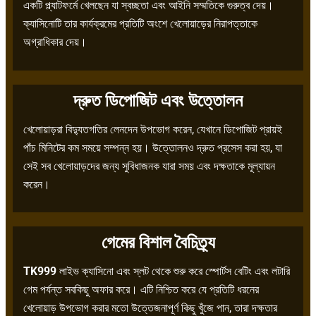
একটি প্ল্যাটফর্মে খেলছেন যা স্বচ্ছতা এবং আইনি সম্মতিকে গুরুত্ব দেয়।
ক্যাসিনোটি তার কার্যক্রমের প্রতিটি অংশে খেলোয়াড়ের নিরাপত্তাকে
অগ্রাধিকার দেয়।
দ্রুত ডিপোজিট এবং উত্তোলন
খেলোয়াড়রা বিদ্যুতগতির লেনদেন উপভোগ করেন, যেখানে ডিপোজিট প্রায়ই
পাঁচ মিনিটের কম সময়ে সম্পন্ন হয়। উত্তোলনও দ্রুত প্রসেস করা হয়, যা
সেই সব খেলোয়াড়দের জন্য সুবিধাজনক যারা সময় এবং দক্ষতাকে মূল্যায়ন
করেন।
গেমের বিশাল বৈচিত্র্য
TK999
লাইভ ক্যাসিনো এবং স্লট থেকে শুরু করে স্পোর্টস বেটিং এবং লটারি
গেম পর্যন্ত সবকিছু অফার করে। এটি নিশ্চিত করে যে প্রতিটি ধরনের
খেলোয়াড় উপভোগ করার মতো উত্তেজনাপূর্ণ কিছু খুঁজে পান, তারা দক্ষতার