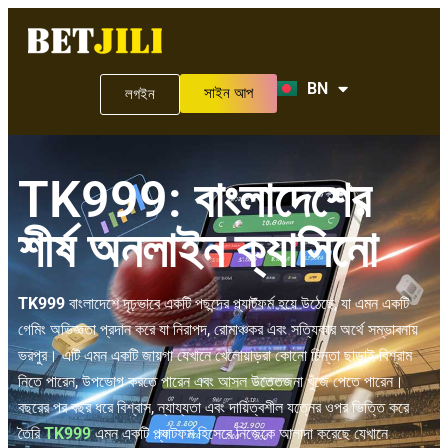
BN
EN
সাইন আপ
লগইন
TK999: বাংলাদেশের
শীর্ষ অনলাইন ক্যাসিনো
TK999
বাংলাদেশে দৃঢ়ভাবে একটি পছন্দের প্ল্যাটফর্ম হয়ে উঠেছে, যা এমন একটি
গেমিং অভিজ্ঞতা প্রদান করে যা নিরাপদ, রোমাঞ্চকর এবং সত্যিকার অর্থে সম্ভাবনায়
ভরপুর। এটি এমন একটি জায়গা যেখানে খেলোয়াড়রা কোনো চিন্তা ছাড়াই বিশ্রাম
নিতে পারেন, উপভোগ করতে পারেন এবং আসল উত্তেজনা খুঁজে পেতে পারেন।
বছরের পর বছর ধরে বিশ্বাস, ন্যায্যতা এবং দায়িত্বশীল যত্নের ওপর ভিত্তি করে
তৈরি
TK999
এমন একটি প্ল্যাটফর্ম হিসেবে নিজেকে আলাদা করেছে যেখানে