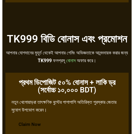
TK999 বিডি বোনাস এবং প্রমোশন
আপনার যোগদানের মুহূর্ত থেকেই আপনার গেমিং অভিজ্ঞতাকে আনন্দদায়ক করার জন্য
TK999
ফলপ্রসূ
বোনাস
অফার করে।
প্রথম ডিপোজিট ৫০% বোনাস + লাকি ড্র
(সর্বোচ্চ ১০,০০০ BDT)
নতুন খেলোয়াড়রা তাৎক্ষণিক বুস্টের পাশাপাশি অতিরিক্ত পুরস্কার জেতার
সুযোগ উপভোগ করেন।
Claim Now