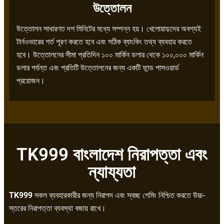
উত্তোলন
উত্তোলন সাধারণত দশ মিনিটের মধ্যে সম্পন্ন হয়। খেলোয়াড়দের অবশ্যই
টার্নওভারের শর্ত পূরণ করতে হবে এবং সঠিক ব্যাংকিং তথ্য ব্যবহার করতে
হবে। উত্তোলনের সীমা প্রতিদিন ১০০ মার্কিন ডলার থেকে ১০০,০০০ মার্কিন
ডলার পর্যন্ত এবং প্রতিটি উত্তোলনের জন্য একটি ফান্ড পাসওয়ার্ড
প্রয়োজন।
TK999 বাংলাদেশ নিরাপত্তা এবং
ন্যায্যতা
TK999
সকল ব্যবহারকারীর জন্য নিরাপদ এবং স্বচ্ছ গেমিং নিশ্চিত করতে উচ্চ-
স্তরের নিরাপত্তা ব্যবস্থা বজায় রাখে।