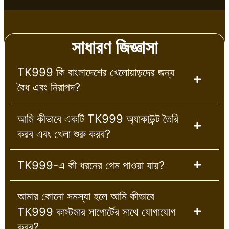
সাধারণ জিজ্ঞাসা
TK999 কি বাংলাদেশের খেলোয়াড়দের জন্য
বৈধ এবং নিরাপদ?
আমি কীভাবে একটি TK999 অ্যাকাউন্ট তৈরি
করব এবং খেলা শুরু করব?
TK999-এ কী ধরনের গেম পাওয়া যায়?
আমার কোনো সমস্যা হলে আমি কীভাবে
TK999 কাস্টমার সাপোর্টের সাথে যোগাযোগ
করব?