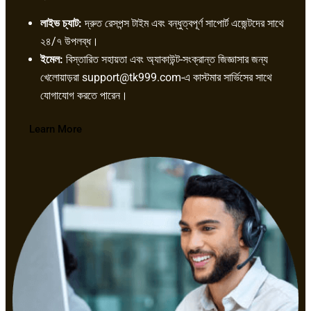
লাইভ চ্যাট:
দ্রুত রেসপন্স টাইম এবং বন্ধুত্বপূর্ণ সাপোর্ট এজেন্টদের সাথে
২৪/৭ উপলব্ধ।
ইমেল:
বিস্তারিত সহায়তা এবং অ্যাকাউন্ট-সংক্রান্ত জিজ্ঞাসার জন্য
খেলোয়াড়রা support@tk999.com-এ কাস্টমার সার্ভিসের সাথে
যোগাযোগ করতে পারেন।
Learn More