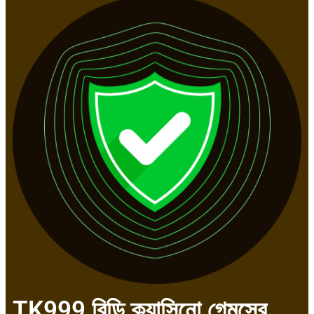
TK999 বিডি ক্যাসিনো গেমসের