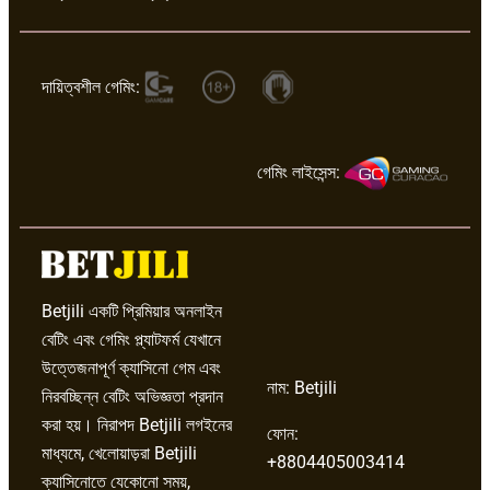
দায়িত্বশীল গেমিং:
গেমিং লাইসেন্স:
Betjili একটি প্রিমিয়ার অনলাইন
বেটিং এবং গেমিং প্ল্যাটফর্ম যেখানে
উত্তেজনাপূর্ণ ক্যাসিনো গেম এবং
নাম: Betjili
নিরবচ্ছিন্ন বেটিং অভিজ্ঞতা প্রদান
করা হয়। নিরাপদ Betjili লগইনের
ফোন:
মাধ্যমে, খেলোয়াড়রা Betjili
+
8804405003414
ক্যাসিনোতে যেকোনো সময়,