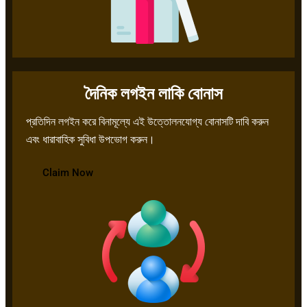
দৈনিক লগইন লাকি বোনাস
প্রতিদিন লগইন করে বিনামূল্যে এই উত্তোলনযোগ্য বোনাসটি দাবি করুন
এবং ধারাবাহিক সুবিধা উপভোগ করুন।
Claim Now