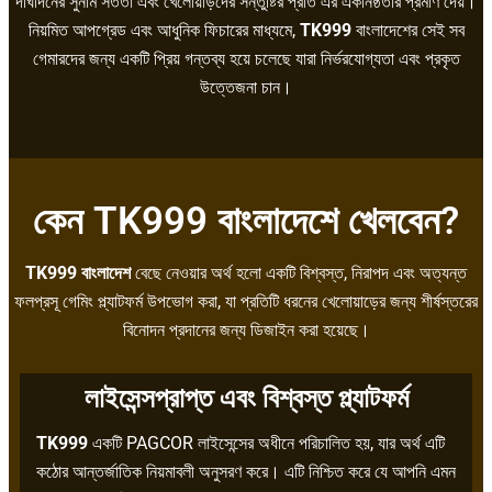
দীর্ঘদিনের সুনাম সততা এবং খেলোয়াড়দের সন্তুষ্টির প্রতি এর একনিষ্ঠতার প্রমাণ দেয়।
নিয়মিত আপগ্রেড এবং আধুনিক ফিচারের মাধ্যমে,
TK999
বাংলাদেশের সেই সব
গেমারদের জন্য একটি প্রিয় গন্তব্য হয়ে চলেছে যারা নির্ভরযোগ্যতা এবং প্রকৃত
উত্তেজনা চান।
কেন TK999 বাংলাদেশে খেলবেন?
TK999 বাংলাদেশ
বেছে নেওয়ার অর্থ হলো একটি বিশ্বস্ত, নিরাপদ এবং অত্যন্ত
ফলপ্রসূ গেমিং প্ল্যাটফর্ম উপভোগ করা, যা প্রতিটি ধরনের খেলোয়াড়ের জন্য শীর্ষস্তরের
বিনোদন প্রদানের জন্য ডিজাইন করা হয়েছে।
লাইসেন্সপ্রাপ্ত এবং বিশ্বস্ত প্ল্যাটফর্ম
TK999
একটি PAGCOR লাইসেন্সের অধীনে পরিচালিত হয়, যার অর্থ এটি
কঠোর আন্তর্জাতিক নিয়মাবলী অনুসরণ করে। এটি নিশ্চিত করে যে আপনি এমন