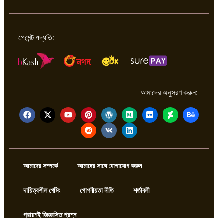
পেমেন্ট পদ্ধতি:
আমাদের অনুসরণ করুন:
আমাদের সম্পর্কে
আমাদের সাথে যোগাযোগ করুন
দায়িত্বশীল গেমিং
গোপনীয়তা নীতি
শর্তাবলী
প্রায়শই জিজ্ঞাসিত প্রশ্ন