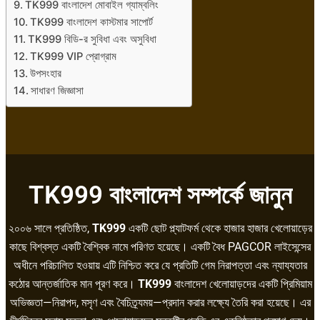
TK999 বাংলাদেশ মোবাইল গ্যাম্বলিং
TK999 বাংলাদেশ কাস্টমার সাপোর্ট
TK999 বিডি-র সুবিধা এবং অসুবিধা
TK999 VIP প্রোগ্রাম
উপসংহার
সাধারণ জিজ্ঞাসা
TK999 বাংলাদেশ সম্পর্কে জানুন
২০০৬ সালে প্রতিষ্ঠিত,
TK999
একটি ছোট প্ল্যাটফর্ম থেকে হাজার হাজার খেলোয়াড়ের
কাছে বিশ্বস্ত একটি বৈশ্বিক নামে পরিণত হয়েছে। একটি বৈধ PAGCOR লাইসেন্সের
অধীনে পরিচালিত হওয়ায় এটি নিশ্চিত করে যে প্রতিটি গেম নিরাপত্তা এবং ন্যায্যতার
কঠোর আন্তর্জাতিক মান পূরণ করে।
TK999
বাংলাদেশ খেলোয়াড়দের একটি প্রিমিয়াম
অভিজ্ঞতা—নিরাপদ, মসৃণ এবং বৈচিত্র্যময়—প্রদান করার লক্ষ্যে তৈরি করা হয়েছে। এর