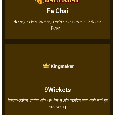
Fa Chai
প্রাণবন্ত গ্রাফিক্স এবং অনন্য মেকানিক্স সহ আর্কেড এবং ফিশিং গেমে
বিশেষজ্ঞ।
9Wickets
ক্রিকেট-কেন্দ্রিক স্পোর্টস বেটিং এবং নিমগ্ন বেটিং মার্কেটের জন্য একটি জনপ্রিয়
প্রোভাইডার।