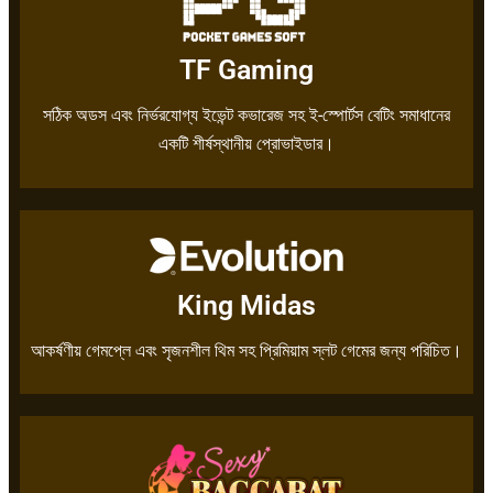
TF Gaming
সঠিক অডস এবং নির্ভরযোগ্য ইভেন্ট কভারেজ সহ ই-স্পোর্টস বেটিং সমাধানের
একটি শীর্ষস্থানীয় প্রোভাইডার।
King Midas
আকর্ষণীয় গেমপ্লে এবং সৃজনশীল থিম সহ প্রিমিয়াম স্লট গেমের জন্য পরিচিত।