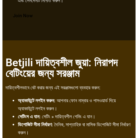
এবং লেনদেনটি নিশ্চিত করুন।
Join Now
Betjili দায়িত্বশীল জুয়া: নিরাপদ
বেটিংয়ের জন্য সরঞ্জাম
দায়িত্বশীলভাবে বেট করার জন্য এই সরঞ্জামগুলো ব্যবহার করুন:
অ্যাকাউন্টে লগইন করুন:
আপনার ফোন নাম্বার ও পাসওয়ার্ড দিয়ে
অ্যাকাউন্টে লগইন করুন।
সেটিংস এ যান:
সেটিং
»
দায়িত্বশীল গেমিং এ যান।
ডিপোজিট সীমা নির্ধারণ:
দৈনিক, সাপ্তাহিক বা মাসিক ডিপোজিট সীমা নির্ধারণ
করুন।