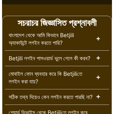
সচরাচর জিজ্ঞাসিত প্রশ্নাবলী
বাংলাদেশ থেকে আমি কিভাবে Betjili
অ্যাকাউন্টে লগইন করতে পারি?
Betjili লগইন পাসওয়ার্ড ভুলে গেলে কী করব?
মোবাইল ফোন ব্যবহার করে কি Betjiliতে
লগইন করা যায়?
সঠিক তথ্য দিয়েও কেন লগইন করতে পারছি না?
শেয়ার্ড ডিভাইস থেকে Betjiliতে লগইন করে