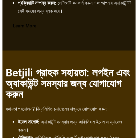
প্রক্রিয়াটি সম্পন্ন করুন:
সেটিংসটি কনফার্ম করুন এবং আপনার অ্যাকাউন্টটি
সেই সময়ের জন্য ব্লক হবে।
Learn More
Betjili গ্রাহক সহায়তা: লগইন এবং
অ্যাকাউন্ট সমস্যার জন্য যোগাযোগ
করুন
সহায়তা প্রয়োজন? নিম্নলিখিত চ্যানেলের মাধ্যমে যোগাযোগ করুন:
ইমেল সাপোর্ট:
অ্যাকাউন্ট সমস্যার জন্য অফিসিয়াল ইমেল এ ম্যাসেজ
করুন।
টেলিগ্রাম:
অফিসিয়াল বেটজিলি সাপোর্ট বটে যোগাযোগ করুন (যেমন,