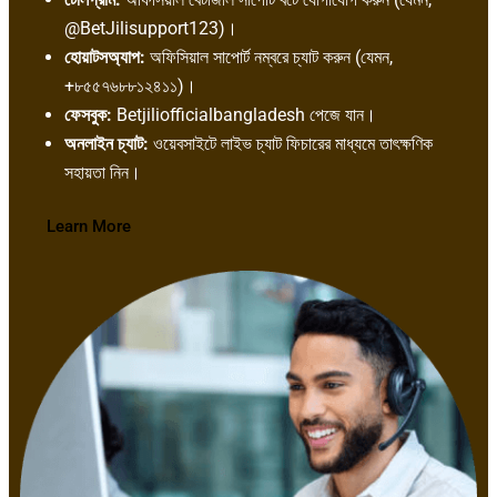
@BetJilisupport123)।
হোয়াটসঅ্যাপ:
অফিসিয়াল সাপোর্ট নম্বরে চ্যাট করুন (যেমন,
+৮৫৫৭৬৮৮১২৪১১)।
ফেসবুক:
Betjiliofficialbangladesh পেজে যান।
অনলাইন চ্যাট:
ওয়েবসাইটে লাইভ চ্যাট ফিচারের মাধ্যমে তাৎক্ষণিক
সহায়তা নিন।
Learn More