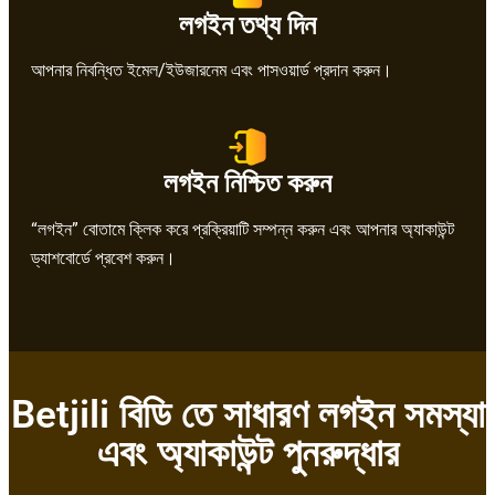
লগইন তথ্য দিন
আপনার নিবন্ধিত ইমেল/ইউজারনেম এবং পাসওয়ার্ড প্রদান করুন।
লগইন নিশ্চিত করুন
“লগইন” বোতামে ক্লিক করে প্রক্রিয়াটি সম্পন্ন করুন এবং আপনার অ্যাকাউন্ট
ড্যাশবোর্ডে প্রবেশ করুন।
Betjili বিডি তে সাধারণ লগইন সমস্যা
এবং অ্যাকাউন্ট পুনরুদ্ধার