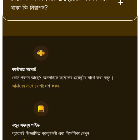
থাকা কি নিরাপদ?
কাস্টমার সাপোর্ট
কোন প্রশ্ন আছে? অনলাইনে আমাদের এজেন্টের সাথে কথা বলুন।
আমাদের সাথে যোগাযোগ করুন
নতুন সদস্য গাইড
প্রায়শই জিজ্ঞাসিত প্রশ্নাবলী এবং নির্দেশিকা দেখুন