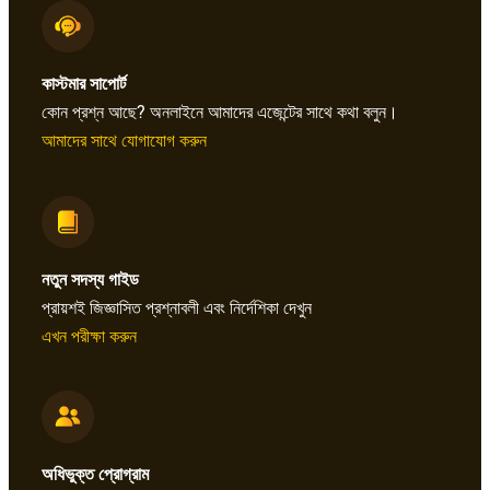
কাস্টমার সাপোর্ট
কোন প্রশ্ন আছে? অনলাইনে আমাদের এজেন্টের সাথে কথা বলুন।
আমাদের সাথে যোগাযোগ করুন
নতুন সদস্য গাইড
প্রায়শই জিজ্ঞাসিত প্রশ্নাবলী এবং নির্দেশিকা দেখুন
এখন পরীক্ষা করুন
অধিভুক্ত প্রোগ্রাম