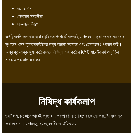
জমার সীমা
সেশনের সময়সীমা
স্ব-বর্জন বিকল্প
এই টুলগুলি আপনার অ্যাকাউন্ট ড্যাশবোর্ডে সহজেই উপলব্ধ। জুয়া খেলার সমস্যায়
ভুগছেন এমন ব্যবহারকারীদের জন্য আমরা সহায়তা এবং রেফারেলও প্রদান করি।
অপ্রাপ্তবয়স্ক জুয়া কঠোরভাবে নিষিদ্ধ এবং কঠোর KYC যাচাইকরণ পদ্ধতির
মাধ্যমে প্রয়োগ করা হয়।
নিষিদ্ধ কার্যকলাপ
প্ল্যাটফর্মকে কোনোভাবেই প্রতারণা, প্রতারণা বা শোষণের কোনো প্রচেষ্টা বরদাস্ত
করা হবে না। উপরন্তু, ব্যবহারকারীদের উচিত নয়: