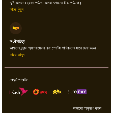
তুমি আমাদের ব্যবসা পাঠাও, আমরা তোমাকে টাকা পাঠাবো।
আরো খুঁজুন
অংশীদারিত্ব
আমাদের ব্র্যান্ড অ্যাম্বাসেডর এবং স্পোর্টস পার্টনারদের সাথে দেখা করুন
আরও জানুন
পেমেন্ট পদ্ধতি:
আমাদের অনুসরণ করুন: