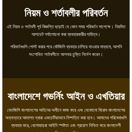
নিয়ম ও শর্তাবলীর পরিবর্তন
এই নিয়ম ও শর্তাবলী পূর্ব বিজ্ঞপ্তি ছাড়াই যে কোন সময় পরিবর্তন সাপেক্ষে। নিয়মিত
আপডেট পর্যালোচনা করা ব্যবহারকারীর দায়িত্ব।
পরিবর্তনগুলি পোস্ট করার পরে বেটজিলি ব্যবহার চালিয়ে যাওয়ার মাধ্যমে, আপনি
সংশোধিত শর্তাবলীতে আপনার চুক্তি নির্দেশ করেন।
বাংলাদেশে গভর্নিং আইন ও এখতিয়ার
বেতজিলি বাংলাদেশের আইনের অধীনে কাজ করে এবং যেকোনো বিরোধ বাংলাদেশের
অভ্যন্তরে আদালত দ্বারা একচেটিয়াভাবে নিষ্পত্তি করা হবে। আমাদের পরিষেবাগুলি
ব্যবহার করে, খেলোয়াড়রা আইনি স্পষ্টতা এবং প্রয়োগ নিশ্চিত করে বাংলাদেশী