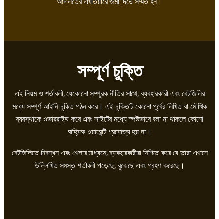
আদালতের এখতিয়ারে জমা দিতে সম্মত হন।
সম্পূর্ণ চুক্তি
এই নিয়ম ও শর্তাবলী, যেকোনো সম্পূরক নীতির সাথে, ব্যবহারকারী এবং বেটজিলির
মধ্যে সম্পূর্ণ আইনি চুক্তি গঠন করে। এই চুক্তিটি কোনো পূর্বের লিখিত বা মৌখিক
ব্যবস্থাকে ওভাররাইড করে এবং সাইটের মধ্যে স্পষ্টভাবে বলা না থাকলে কোনো
বাহ্যিক ওয়ারেন্টি প্রযোজ্য হয় না।
বেটজিলিতে নিবন্ধন এবং খেলার মাধ্যমে, ব্যবহারকারীরা নিশ্চিত করে যে তারা এখানে
উল্লিখিত সমস্ত শর্তাবলী পড়েছে, বুঝেছে এবং গ্রহণ করেছে।